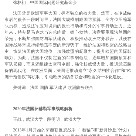
张林初，中国国际问题研究基金会
法国曾是欧洲军事大国，拥有独立的核力量。然而，在冷战结
束后的很长一段时间里，法国大规模削减国防预算，全方位压缩军
队员额，造成法军应对境内的反恐行动和海外的军事行动乏力。近
年来，特别是马克龙当选总统后，雄心勃勃，决意要重现法兰西的
荣光，不断加强国防与军队建设，积极推动欧洲防务联合，以便在
国际战略环境持续动荡不定的新形势下，维护法国和欧盟的战略自
主，恢复法国的大国地位，加强欧盟的凝聚力，提升欧盟的国际影
响力。为此，法国不仅制定新的军事纲领法，逐年增加国防预算和
军队员额，而且还组建太空司令部，强化核威慑力量，推进武器装
备的现代化。在欧洲层面，法国还推动建立“永久结构性合作”和“欧
洲干预倡议”等机制，引领欧洲的防务联合和欧盟的一体化建设。
关键词：法国 国防 军队建设 欧洲防务联合
2020年法国萨赫勒军事战略解析
王战，武汉大学；段明明，武汉大学
2013年1月开始的萨赫勒反恐战争（“薮猫”和“新月沙丘”计划）