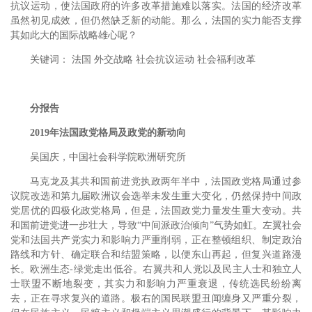
抗议运动，使法国政府的许多改革措施难以落实。法国的经济改革
虽然初见成效，但仍然缺乏新的动能。那么，法国的实力能否支撑
其如此大的国际战略雄心呢？
关键词： 法国 外交战略 社会抗议运动 社会福利改革
分报告
2019年法国政党格局及政党的新动向
吴国庆，中国社会科学院欧洲研究所
马克龙及其共和国前进党执政两年半中，法国政党格局通过参
议院改选和第九届欧洲议会选举未发生重大变化，仍然保持中间政
党居优的四极化政党格局，但是，法国政党力量发生重大变动。共
和国前进党进一步壮大，导致“中间派政治倾向”气势如虹。左翼社会
党和法国共产党实力和影响力严重削弱，正在整顿组织、制定政治
路线和方针、确定联合和结盟策略，以便东山再起，但复兴道路漫
长。欧洲生态-绿党走出低谷。右翼共和人党以及民主人士和独立人
士联盟不断地裂变，其实力和影响力严重衰退，传统选民纷纷离
去，正在寻求复兴的道路。极右的国民联盟丑闻缠身又严重分裂，