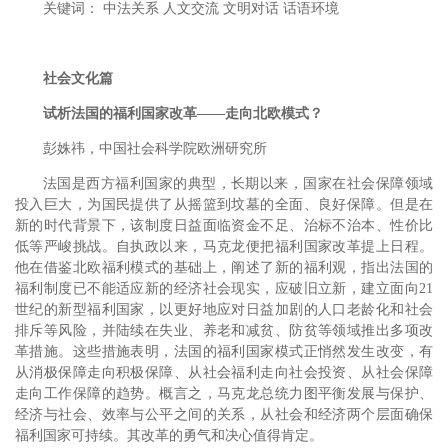
关键词： 中法关系 人文交流 文明对话 话语环境
社会文化篇
试析法国的福利国家改革——走向北欧模式？
彭姝祎，中国社会科学院欧洲研究所
法国是西方福利国家的典型，长期以来，国家在社会保障领域
投入巨大，为国民提供了从摇篮到坟墓的全面、良好保障。但是在
新的时代背景下，该制度日益面临资金不足、治标不治本、性价比
低等严峻挑战。自执政以来，马克龙便把福利国家改革提上日程。
他在借鉴北欧福利模式的基础上，阐述了新的福利观，指出法国的
福利制度已不能适应新的经济社会现实，应破旧立新，建立面向21
世纪的新型福利国家，以更好地应对日益加剧的人口老龄化和社会
排斥等风险，并陆续在失业、养老和减贫、防贫等领域推出多项改
革措施。这些措施表明，法国的福利国家模式正悄然发生改变，有
从消极保障走向积极保障、从社会福利走向社会投资、从社会保障
走向工作保障的趋势。概言之，马克龙总统力图平衡发展与保护、
经济与社会、效率与公平之间的关系，从社会和经济两个层面确保
福利国家可持续。其改革的勇气和决心值得肯定。