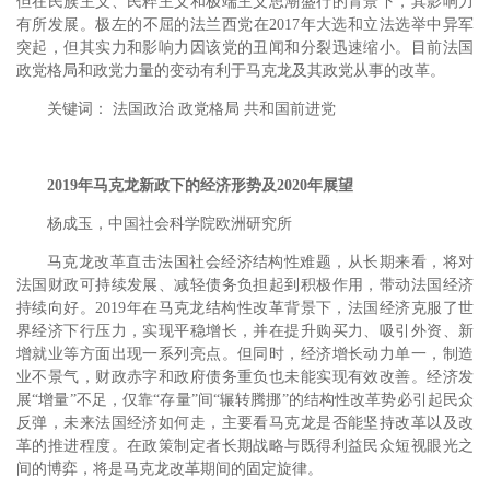
但在民族主义、民粹主义和极端主义思潮盛行的背景下，其影响力
有所发展。极左的不屈的法兰西党在2017年大选和立法选举中异军
突起，但其实力和影响力因该党的丑闻和分裂迅速缩小。目前法国
政党格局和政党力量的变动有利于马克龙及其政党从事的改革。
关键词： 法国政治 政党格局 共和国前进党
2019年马克龙新政下的经济形势及2020年展望
杨成玉，中国社会科学院欧洲研究所
马克龙改革直击法国社会经济结构性难题，从长期来看，将对
法国财政可持续发展、减轻债务负担起到积极作用，带动法国经济
持续向好。2019年在马克龙结构性改革背景下，法国经济克服了世
界经济下行压力，实现平稳增长，并在提升购买力、吸引外资、新
增就业等方面出现一系列亮点。但同时，经济增长动力单一，制造
业不景气，财政赤字和政府债务重负也未能实现有效改善。经济发
展“增量”不足，仅靠“存量”间“辗转腾挪”的结构性改革势必引起民众
反弹，未来法国经济如何走，主要看马克龙是否能坚持改革以及改
革的推进程度。在政策制定者长期战略与既得利益民众短视眼光之
间的博弈，将是马克龙改革期间的固定旋律。