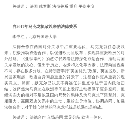
关键词： 法国 俄罗斯 法俄关系 重启 平衡主义
自2017年马克龙执政以来的法德关系
李书红，北京外国语大学
法德合作在两国对外关系中占重要地位。马克龙就任总统以
来，积极推动双边合作，以促进欧元区改革，实现其重振欧洲的对
外战略。《亚琛条约》的签订代表着法德深化双边合作、推动两国
关系发展的决心。但出于历史、地缘和文化等因素，法德两国视角
不同，存在很多分歧。在特朗普奉行“美国优先”政策、英国脱欧、新
兴国家崛起、欧盟自身问题重重的背景下，法德合作更具重要的现
实意义。然而，默克尔已决意不再连任并重点专注于国内政治团
结，这俨然为马克龙在欧洲等问题上发挥主动提供了更多空间。但
经济实力的相对不足以及国内局势的羁绊又为马克龙平添掣肘。克
服阻力，赢回双边关系中的主动，重拾主导地位，协调趋同，加强
法德合作，对于雄心勃勃的马克龙总统是机遇也是挑战。
关键词： 法德合作 立场趋同 意见分歧 欧洲一体化