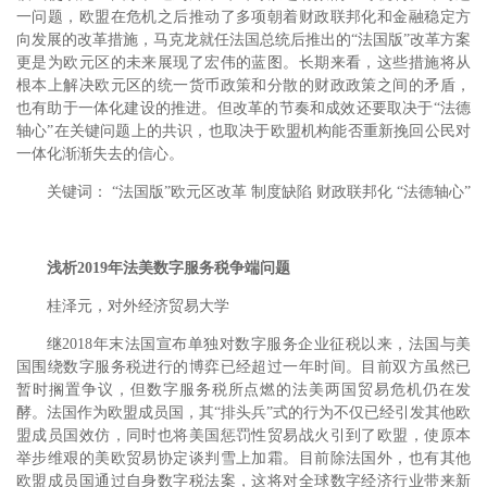
一问题，欧盟在危机之后推动了多项朝着财政联邦化和金融稳定方
向发展的改革措施，马克龙就任法国总统后推出的“法国版”改革方案
更是为欧元区的未来展现了宏伟的蓝图。长期来看，这些措施将从
根本上解决欧元区的统一货币政策和分散的财政政策之间的矛盾，
也有助于一体化建设的推进。但改革的节奏和成效还要取决于“法德
轴心”在关键问题上的共识，也取决于欧盟机构能否重新挽回公民对
一体化渐渐失去的信心。
关键词： “法国版”欧元区改革 制度缺陷 财政联邦化 “法德轴心”
浅析2019年法美数字服务税争端问题
桂泽元，对外经济贸易大学
继2018年末法国宣布单独对数字服务企业征税以来，法国与美
国围绕数字服务税进行的博弈已经超过一年时间。目前双方虽然已
暂时搁置争议，但数字服务税所点燃的法美两国贸易危机仍在发
酵。法国作为欧盟成员国，其“排头兵”式的行为不仅已经引发其他欧
盟成员国效仿，同时也将美国惩罚性贸易战火引到了欧盟，使原本
举步维艰的美欧贸易协定谈判雪上加霜。目前除法国外，也有其他
欧盟成员国通过自身数字税法案，这将对全球数字经济行业带来新