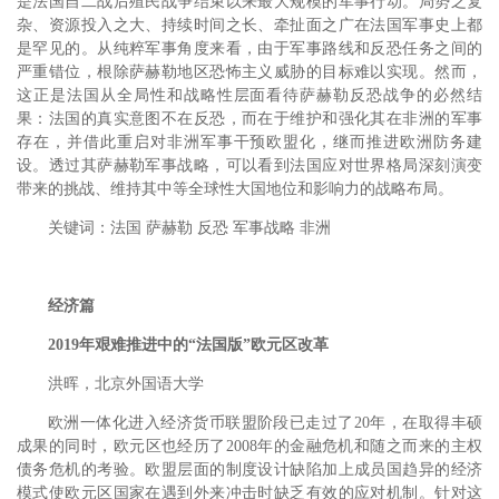
是法国自二战后殖民战争结束以来最大规模的军事行动。局势之复
杂、资源投入之大、持续时间之长、牵扯面之广在法国军事史上都
是罕见的。从纯粹军事角度来看，由于军事路线和反恐任务之间的
严重错位，根除萨赫勒地区恐怖主义威胁的目标难以实现。然而，
这正是法国从全局性和战略性层面看待萨赫勒反恐战争的必然结
果：法国的真实意图不在反恐，而在于维护和强化其在非洲的军事
存在，并借此重启对非洲军事干预欧盟化，继而推进欧洲防务建
设。透过其萨赫勒军事战略，可以看到法国应对世界格局深刻演变
带来的挑战、维持其中等全球性大国地位和影响力的战略布局。
关键词：法国 萨赫勒 反恐 军事战略 非洲
经济篇
2019年艰难推进中的“法国版”欧元区改革
洪晖，北京外国语大学
欧洲一体化进入经济货币联盟阶段已走过了20年，在取得丰硕
成果的同时，欧元区也经历了2008年的金融危机和随之而来的主权
债务危机的考验。欧盟层面的制度设计缺陷加上成员国趋异的经济
模式使欧元区国家在遇到外来冲击时缺乏有效的应对机制。针对这