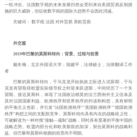
一轮冲击。法国数字税的未来发展仍然会受到来自美国贸易反制措
施的巨大威胁，但征收数字税的国际大趋势不会因此消减。
关键词： 数字税 法国 对外贸易 美欧贸易
外交篇
2019年巴黎的莫斯科转向：背景、过程与前景
戴冬梅，北京外国语大学；陆建平，法律硕士，法律翻译工作
者
巴黎的莫斯科转向，于马克龙开始执政之际进入试探期，于马
克龙有望取得欧盟实际领导权之时迎来跃进期，中间经历了一个失
望期。接近莫斯科，体现了法国政治精英的法兰西例外主义信条及
其对法国国家利益、欧洲秩序和世界秩序的判读和构想，具有鲜明
的平衡主义色彩，并引发“法国欧洲秩序”“美国欧洲秩序”“德国欧洲
秩序”构想之间的支配权竞争。莫斯科转向具有内在的战略歧义性，
可被解读为一种对俄“接触—遏制”战略，同时具有显著的平衡中国的
战略态势。欧盟内部分化和欧美裂痕的加深，契合莫斯科的战略利
益。但巴黎和莫斯科相拥的前景尚不明朗。